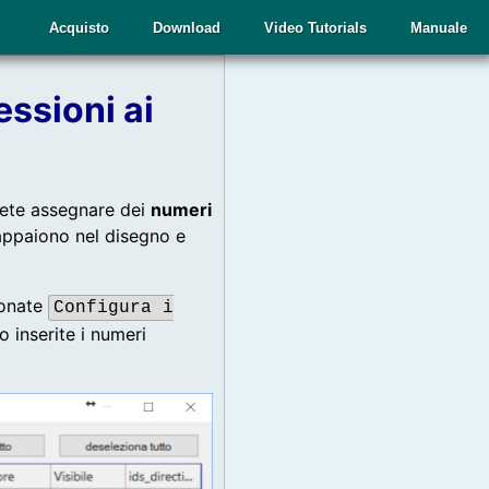
Acquisto
Download
Video Tutorials
Manuale
ssioni ai
tete assegnare dei
numeri
 appaiono nel disegno e
ionate
Configura i
go inserite i numeri