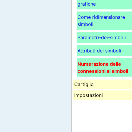
grafiche
Come ridimensionare i
simboli
Parametri-dei-simboli
Attributi dei simboli
Numerazione delle
connessioni ai simboli
Cartiglio
Impostazioni