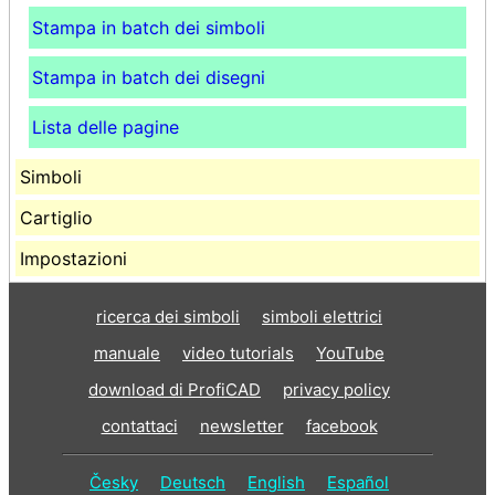
Stampa in batch dei simboli
Stampa in batch dei disegni
Lista delle pagine
Simboli
Cartiglio
Impostazioni
ricerca dei simboli
simboli elettrici
manuale
video tutorials
YouTube
download di ProfiCAD
privacy policy
contattaci
newsletter
facebook
Česky
Deutsch
English
Español