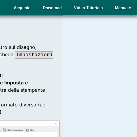
Acquisto
Download
Video Tutorials
Manuale
stro sul disegno,
 scheda
Impostazioni
ti
te
Imposta
e
stra della stampante
i formato diverso (ad
)