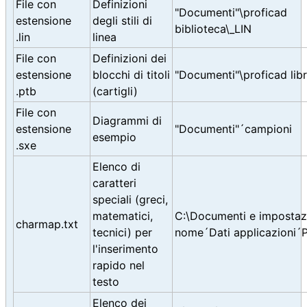
File con
Definizioni
"Documenti"\proficad
estensione
degli stili di
biblioteca\_LIN
.lin
linea
File con
Definizioni dei
estensione
blocchi di titoli
"Documenti"\proficad lib
.ptb
(cartigli)
File con
Diagrammi di
estensione
"Documenti"´campioni
esempio
.sxe
Elenco di
caratteri
speciali (greci,
matematici,
C:\Documenti e impostazi
charmap.txt
tecnici) per
nome´Dati applicazioni´
l'inserimento
rapido nel
testo
Elenco dei