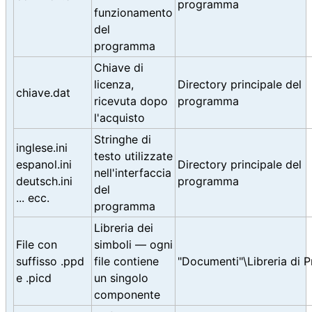
programma
funzionamento
del
programma
Chiave di
licenza,
Directory principale del
chiave.dat
ricevuta dopo
programma
l'acquisto
Stringhe di
inglese.ini
testo utilizzate
espanol.ini
Directory principale del
nell'interfaccia
deutsch.ini
programma
del
... ecc.
programma
Libreria dei
File con
simboli — ogni
suffisso .ppd
file contiene
"Documenti"\Libreria di 
e .picd
un singolo
componente