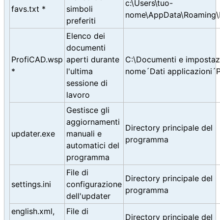
c:\Users\tuo-
favs.txt *
simboli
nome\AppData\Roaming\
preferiti
Elenco dei
documenti
ProfiCAD.wsp
aperti durante
C:\Documenti e impostazi
*
l'ultima
nome´Dati applicazioni´
sessione di
lavoro
Gestisce gli
aggiornamenti
Directory principale del
updater.exe
manuali e
programma
automatici del
programma
File di
Directory principale del
settings.ini
configurazione
programma
dell'updater
english.xml,
File di
Directory principale del