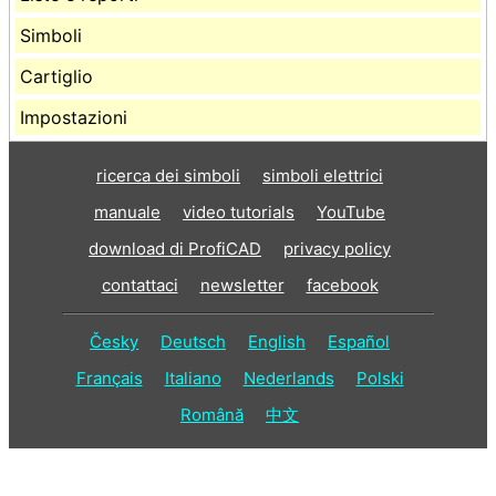
Simboli
Cartiglio
Impostazioni
ricerca dei simboli
simboli elettrici
manuale
video tutorials
YouTube
download di ProfiCAD
privacy policy
contattaci
newsletter
facebook
Česky
Deutsch
English
Español
Français
Italiano
Nederlands
Polski
Română
中文